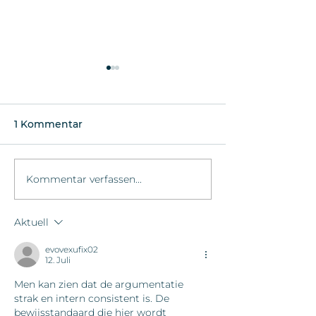
1 Kommentar
Maskenpflicht entfällt
Kommentar verfassen...
Parkplätze jetz
gebührenpflic
Aktuell
evovexufix02
12. Juli
Men kan zien dat de argumentatie 
strak en intern consistent is. De 
bewijsstandaard die hier wordt 